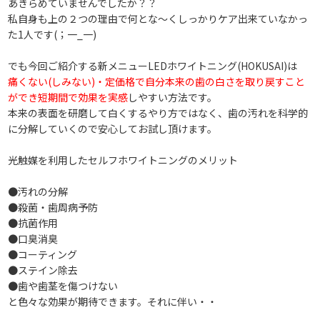
あきらめていませんでしたか？？
私自身も上の２つの理由で何とな～くしっかりケア出来ていなかっ
た1人です(；一_一)
でも今回ご紹介する新メニューLEDホワイトニング(HOKUSAI)は
痛くない(しみない)・定価格で自分本来の歯の白さを取り戻すこと
ができ短期間で効果を実感
しやすい方法です。
本来の表面を研磨して白くするやり方ではなく、歯の汚れを科学的
に分解していくので安心してお試し頂けます。
光触媒を利用したセルフホワイトニングのメリット
●汚れの分解
●殺菌・歯周病予防
●抗菌作用
●口臭消臭
●コーティング
●ステイン除去
●歯や歯茎を傷つけない
と色々な効果が期待できます。それに伴い・・