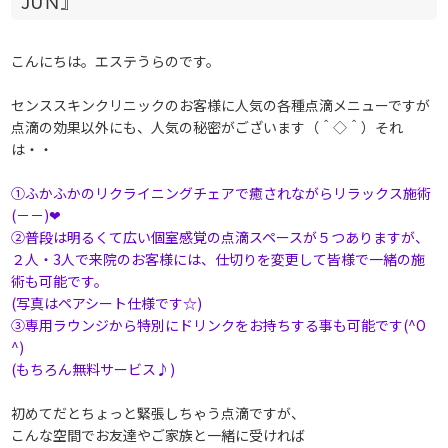
JUＮ』
こんにちは。エステうらのです。
センススキンクリニックのお客様に人気の各種点滴メニューですが
点滴の効果以外にも、人気の秘密がございます（＾◇＾）それ
は・・
①ふかふかのリクライニングチェアで癒されながらリラックス施術
(－－)❤
②普段は明るくて広い個室感覚の点滴スペースが５つありますが、
２人・3人で来院のお客様には、仕切りを変更して皆様で一緒の施
術も可能です。
(写真はペアシート仕様です☆)
③専用ラウンジから特別にドリンクをお持ちする事も可能です(^O
^)
(もちろん無料サービス♪)
初めてだとちょっと緊張しちゃう点滴ですが、
こんな空間でお友達やご家族と一緒に受ければ