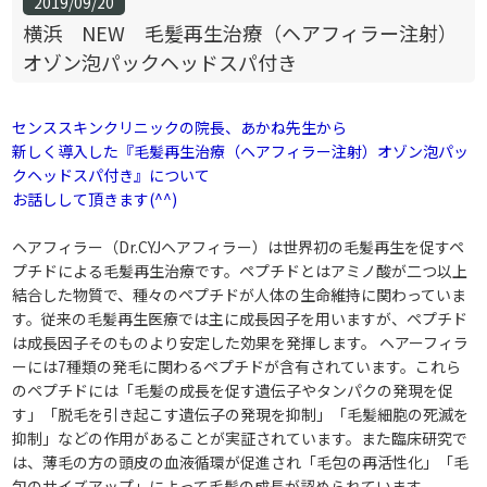
2019/09/20
横浜 NEW 毛髪再生治療（ヘアフィラー注射）
オゾン泡パックヘッドスパ付き
センススキンクリニックの院長、あかね先生から
新しく導入した『毛髪再生治療（ヘアフィラー注射）オゾン泡パッ
クヘッドスパ付き』について
お話しして頂きます(^^)
ヘアフィラー（Dr.CYJヘアフィラー）は世界初の毛髪再生を促すペ
プチドによる毛髪再生治療です。ペプチドとはアミノ酸が二つ以上
結合した物質で、種々のペプチドが人体の生命維持に関わっていま
す。従来の毛髪再生医療では主に成長因子を用いますが、ペプチド
は成長因子そのものより安定した効果を発揮します。 ヘアーフィラ
ーには7種類の発毛に関わるペプチドが含有されています。これら
のペプチドには「毛髪の成長を促す遺伝子やタンパクの発現を促
す」「脱毛を引き起こす遺伝子の発現を抑制」「毛髪細胞の死滅を
抑制」などの作用があることが実証されています。また臨床研究で
は、薄毛の方の頭皮の血液循環が促進され「毛包の再活性化」「毛
包のサイズアップ」によって毛髪の成長が認められています。