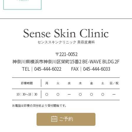
センススキンクリニック 美容皮膚科
〒221-0052
神奈川県横浜市神奈川区栄町15番2 BE-WAVE BLDG.2F
TEL｜
045-444-6022
FAX｜045-444-6033
診療時間
月
火
水
木
金
土
日／祝
10：30～18：30
〇
〇
━
〇
〇
〇
━
お電話は診療の30分前より受付開始です。
ご予約