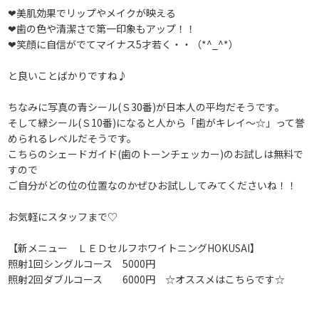
❤美肌効果でリップやメイクが映える
❤歯の色や清潔さで第一印象もアップ！！
❤笑顔に自信がでてマイナス5才若く・・（*^_^*）
と良いことばかりですね♪
ちなみに写真の青シール(Ｓ30番)が日本人の平均だそうです。
そして緑シール(Ｓ10番)になると人から「歯がキレイ～☆」って誉
められるレベルだそうです。
こちらのシェードガイド(歯のトーンチェッカー)のお試しは無料で
すので
ご自分がどの位の位置なのかぜひお試ししてみてくださいね！！
お気軽にスタッフまで♡
【新メニュー ＬＥＤセルフホワイトニングHOKUSAI】
照射1回シングルコース 5000円
照射2回ダブルコース 6000円 ☆オススメはこちらです☆