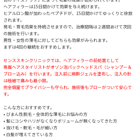
ヘアフィラーは15日間かけて効果を与え続けます。
ヒアルロン酸が加わったペプチドが、15日間かけてゆっくりと徐放
されます。
発毛・育毛効果を持続させますので、治療間隔は２週間あけて次回
の施術を行います。
男性・女性の薄毛に対してどちらも効果がみられます。
まずは4回の継続をおすすめします。
センススキンクリニックでは、ヘアフィラーの前処置として
専属ヘアスタイリストがオゾン泡パックヘッドスパ（シャンプー＆
ブロー込み）を行います。注入前に麻酔ジェルを塗布し、注入の針
は極細で痛みも最小限。
完全個室でプライバシーも守られ、施術後もブローがついて安心で
す。
こんな方におすすめです。
• びまん性脱毛・全体的な薄毛にお悩みの方
• 髪にコシやハリがなくなりボリュームが無くなってきた方
• 抜け毛・軟毛・毛が細い方
• 白髪が増えてきている方