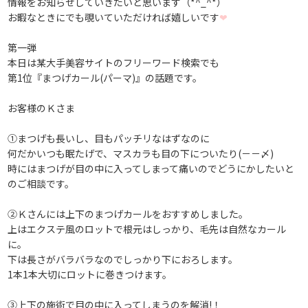
情報をお知らせしていきたいと思います（*^_^*）
お暇なときにでも覗いていただければ嬉しいです
❤
第一弾
本日は某大手美容サイトのフリーワード検索でも
第1位『まつげカール(パーマ)』の話題です。
お客様のＫさま
①まつげも長いし、目もパッチリなはずなのに
何だかいつも眠たげで、マスカラも目の下についたり(－－〆)
時にはまつげが目の中に入ってしまって痛いのでどうにかしたいと
のご相談です。
②Ｋさんには上下のまつげカールをおすすめしました。
上はエクステ風のロットで根元はしっかり、毛先は自然なカール
に。
下は長さがバラバラなのでしっかり下におろします。
1本1本大切にロットに巻きつけます。
③上下の施術で目の中に入ってしまうのを解消!！