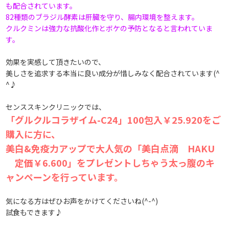
も配合されています。
82種類のブラジル酵素は肝臓を守り、腸内環境を整えます。
クルクミンは強力な抗酸化作とボケの予防となると言われていま
す。
効果を実感して頂きたいので、
美しさを追求する本当に良い成分が 惜しみなく配合されています(^
^♪
センススキンクリニックでは、
「グルクルコラザイム-C24」100包入￥25.920をご
購入に方に、
美白&免疫力アップで大人気の「美白点滴 HAKU
定価￥6.600」を プレゼントしちゃう太っ腹のキ
ャンペーンを 行っています。
気になる方はぜひお声をかけてくださいね(^-^)
試食もできます♪