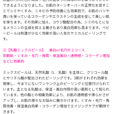
できるようになりました。お肌のターンオーバーの正常化を促すこ
とでシミやくすみ、ニキビの予防改善にも効果的で、お肌のハリや
潤いを保っているコラーゲンやエラスチンの生成を促して美しい肌
を保ちます。その効果に加え、コウジ酸配合の為、シミのもとにな
るメラニンの生成を抑える働きもあり美白効果も高まります。ベビ
ーピールは刺激が少なく効果の高い人気のケミカルピーリングで
す。
②【乳酸ミックスピール】 美白or毛穴の２コース
年齢肌・くすみ・毛穴・角質・保湿美白・透明感・コラーゲン増加
などに効果的
ミックスピールは、天然乳酸（L‐乳酸）を主体に、グリコール酸
とサリチル酸が配合されたピーリングです。3剤がそれぞれ効果を
発揮し、今までにないワンランク上のピーリングと位置付けられて
います。主となる乳酸は、保湿・美白作用の高い薬剤として知られ
ています。他の酸との相乗効果により、お肌の透明感や滑らかさが
アップし、お肌の様々なお悩みに働きかけます。くすみ・毛穴・角
質改善・保湿美白効果・コラーゲン増加でエイジングケアが期待で
きます。