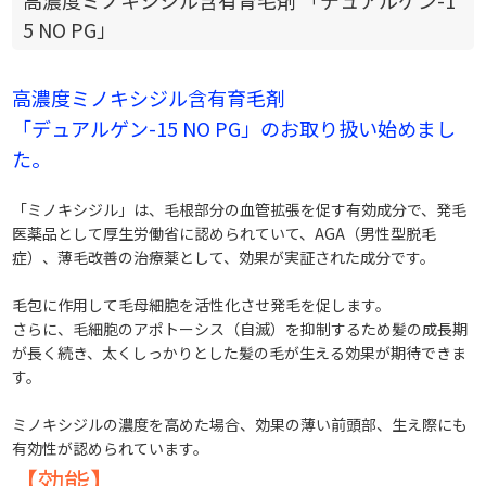
高濃度ミノキシジル含有育毛剤 「デュアルゲン-1
5 NO PG」
高濃度ミノキシジル含有育毛剤
「デュアルゲン-15 NO PG」のお取り扱い始めまし
た。
「ミノキシジル」は、毛根部分の血管拡張を促す有効成分で、 発毛
医薬品として厚生労働省に認められていて、AGA（男性型脱毛
症）、薄毛改善の治療薬として、 効果が実証された成分です。
毛包に作用して毛母細胞を活性化させ発毛を促します。
さらに、毛細胞のアポトーシス（自滅）を抑制するため髪の成長期
が長く続き、 太くしっかりとした髪の毛が生える効果が期待できま
す。
ミノキシジルの濃度を高めた場合、 効果の薄い前頭部、生え際にも
有効性が認められています。
【 効能 】