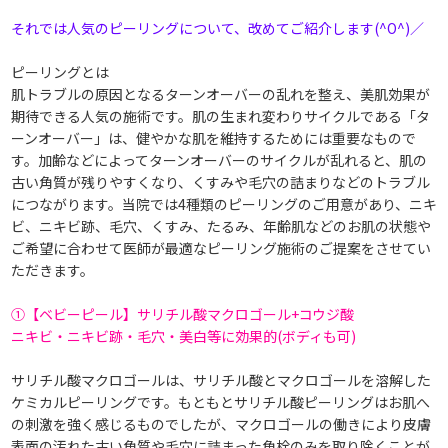
それでは人気のピーリングについて、改めてご紹介します(^O^)／
ピーリングとは
肌トラブルの原因となるターンオーバーの乱れを整え、美肌効果が
期待できる人気の施術です。肌の生まれ変わりサイクルである「タ
ーンオーバー」は、健やかな肌を維持するためには重要なもので
す。加齢などによってターンオーバーのサイクルが乱れると、肌の
古い角質が残りやすくなり、くすみや毛穴の詰まりなどのトラブル
につながります。当院では4種類のピーリングのご用意があり、ニキ
ビ、ニキビ跡、毛穴、くすみ、たるみ、年齢肌などのお肌の状態や
ご希望に合わせて医師が最適なピーリング施術のご提案をさせてい
ただきます。
①【ベビーピール】サリチル酸マクロゴール+コウジ酸
ニキビ・ニキビ跡・毛穴・美白等に効果的(ボディも可)
サリチル酸マクロゴールは、サリチル酸とマクロゴールを溶解した
ケミカルピーリングです。もともとサリチル酸ピーリングはお肌へ
の刺激を強く感じるものでしたが、マクロゴールの働きにより皮膚
表面の汚れた古い角質や毛穴に詰まった角栓のみを取り除くことが