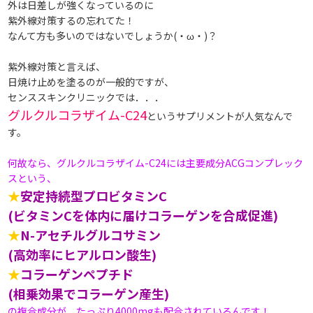
外は日差しが強くなっているのに
紫外線対策するの忘れてた！
なんて方も多いのではないでしょうか(・ω・)？
紫外線対策と言えば、
日焼け止めを塗るのが一般的ですが、
センススキンクリニックでは ．．．
グルクルコラザイム-C24
というサプリメントが人気なんで
す。
何故なら、グルクルコラザイム-C24には 主要成分ACGコンプレック
スという、
★
安定持続型プロビタミンC
(ビタミンCを体内に届けコラーゲンを合成促進)
★
N-アセチルグルコサミン
(高効率にヒアルロン酸生)
★
コラーゲンペプチド
(相乗効果でコラーゲン産生)
の複合成分が、たっぷり4000mgも配合されているんです！