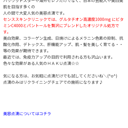
ハリウッドスターや海外セレブだけでなく、日本の芸能人や美白美
肌を目指す多くの
人の間で大変人気の美容点滴です。
センススキンクリニックでは、グルタチオン高濃度1000mg にビタ
ミンC4000とパントールを贅沢にブレンドしたオリジナル処方で
す。
美白効果、コラーゲン生成、日焼けによるメラニン色素の抑制、抗
酸化作用、デトックス、肝機能アップ、肌・髪を美しく育てる・・
等の効果が期待できます。
最近では、免疫力アップの目的で利用される方も沢山います。
色々な効果がある人気のＨＡＫＵ点滴☆☆
気になる方は、お気軽に点滴だけでも試してくださいね＼(^o^)
点滴のみはリクライニングチェアでの施術になります♪
美容点滴についてはコチラ