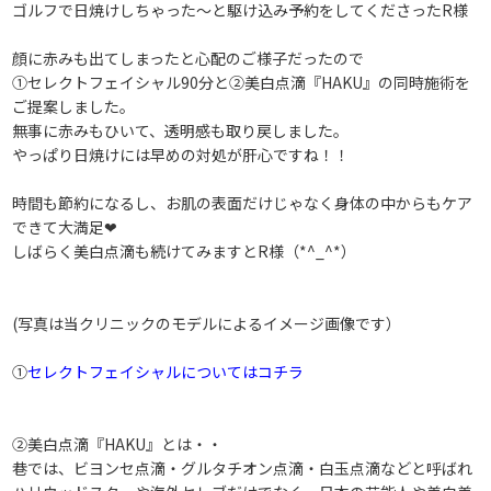
ゴルフで日焼けしちゃった～と駆け込み予約をしてくださったR様
顔に赤みも出てしまったと心配のご様子だったので
①セレクトフェイシャル90分と②美白点滴『HAKU』の同時施術を
ご提案しました。
無事に赤みもひいて、透明感も取り戻しました。
やっぱり日焼けには早めの対処が肝心ですね！！
時間も節約になるし、お肌の表面だけじゃなく身体の中からもケア
できて大満足❤
しばらく美白点滴も続けてみますとR様（*^_^*）
(写真は当クリニックのモデルによるイメージ画像です）
①
セレクトフェイシャルについてはコチラ
②美白点滴『HAKU』とは・・
巷では、ビヨンセ点滴・グルタチオン点滴・白玉点滴などと呼ばれ