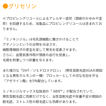
●グリセリン
※プロピレングリコールによるアレルギー症状（頭皮のかゆみや湿
疹）を回避するため、当製品にプロピレングリコールは含まれてお
りません。
「ミノキシジル」は毛乳頭細胞に働きかけることで
アデノシンという化合物を分泌させ、
細胞増殖因子の産生を促して発毛を促進させます。
さらに、血管拡張作用が頭皮の血行を促進し、
毛根を刺激しつつ栄養を与えます。
また強力な「DHT／ジヒドロステロン」（男性型脱毛症AGAの原因
となる男性ホルモンの一種）ブロッカーとして大切な毛包を守る
「アゼライン酸」を5%配合しています。
ミノキシジルマックス社独自の「 ABN™ 」が配合されていて、
男性型脱毛症に効果だけでなく、女性型脱毛症や栄養不足が原因の
脱毛症、ストレス性の脱毛症にも効果があります。