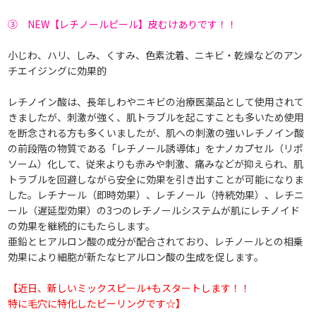
③ NEW【レチノールピール】皮むけありです！！
小じわ、ハリ、しみ、くすみ、色素沈着、ニキビ・乾燥などのアン
チエイジングに効果的
レチノイン酸は、長年しわやニキビの治療医薬品として使用されて
きましたが、刺激が強く、肌トラブルを起こすことも多いため使用
を断念される方も多くいましたが、肌への刺激の強いレチノイン酸
の前段階の物質である「レチノール誘導体」をナノカプセル（リポ
ソーム）化して、従来よりも赤みや刺激、痛みなどが抑えられ、肌
トラブルを回避しながら安全に効果を引き出すことが可能になりま
した。レチナール（即時効果）、レチノール（持続効果）、レチニ
ール（遅延型効果）の3つのレチノールシステムが肌にレチノイド
の効果を継続的にもたらします。
亜鉛とヒアルロン酸の成分が配合されており、レチノールとの相乗
効果により細胞が新たなヒアルロン酸の生成を促します。
【近日、新しいミックスピール+もスタートします！！
特に毛穴に特化したピーリングです☆】