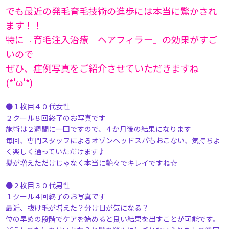
でも最近の発毛育毛技術の進歩には本当に驚かされ
ます！！
特に『育毛注入治療 ヘアフィラー』の効果がすご
いので
ぜひ、症例写真をご紹介させていただきますね
(*'ω'*)
●１枚目４０代女性
２クール８回終了のお写真です
施術は２週間に一回ですので、４か月後の結果になります
毎回、専門スタッフによるオゾンヘッドスパもおこない、気持ちよ
く楽しく通っていただけます♪
髪が増えただけじゃなく本当に艶々でキレイですね☆
●２枚目３０代男性
１クール４回終了のお写真です
最近、抜け毛が増えた？分け目が気になる？
位の早めの段階でケアを始めると良い結果を出すことが可能です。