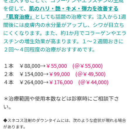
を促して、
肌のハリ・艶・キメ・弾力を改善する
「肌育治療」
としても話題の治療です。注入から1週
間後には皮膚内の水分量がアップし、シワが目立ち
にくくなります。また、約1か月でコラーゲンやエラ
スチンの増生効果が高まります。１～２週間おきに
２回～４回程度の治療がおすすめです。
１本 ￥88,000→
￥55,000 (＠￥55,000)
２本 ￥154,000→
￥99,000 (＠￥49,500)
４本 ￥264,000→
￥176,000 (＠￥44,000)
＊治療範囲や使用本数などは診察時にご相談下さ
い。
◆スネコス注射のダウンタイムには、次のような症状が現れる場合
があります。