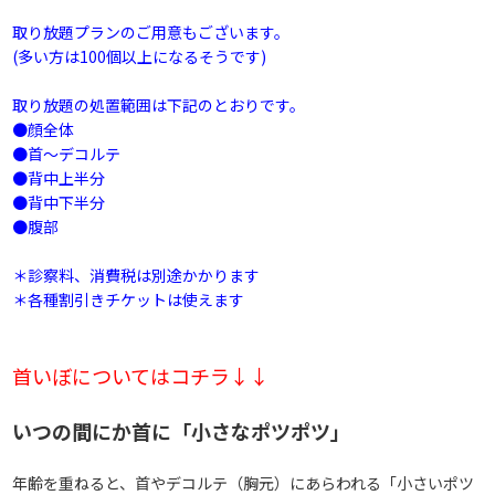
取り放題プランのご用意もございます。
(多い方は100個以上になるそうです)
取り放題の処置範囲は下記のとおりです。
●顔全体
●首～デコルテ
●背中上半分
●背中下半分
●腹部
＊診察料、消費税は別途かかります
＊各種割引きチケットは使えます
首いぼについてはコチラ↓↓
いつの間にか首に「小さなポツポツ」
年齢を重ねると、首やデコルテ（胸元）にあらわれる「小さいポツ