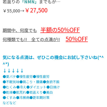
若返りの
「NMN」
までもが…
￥27,500
￥55,000→
半額の50％OFF
期間中、何度でも
50％OFF
何種類でも!! 全ての点滴が!!
気になる点滴は、ぜひこの機会にお試し下さいね(*^
^*)
↓↓↓↓↓
●夏バテ●慢性疲労●慢性疲労
●不眠気味●肩こり・腰痛●食欲不振
●むくみ●冷え●ダイエット●日焼け
●乾燥●肌荒れ●若返えり●美白
●くすみ●冷房病●更年期対策
などなど