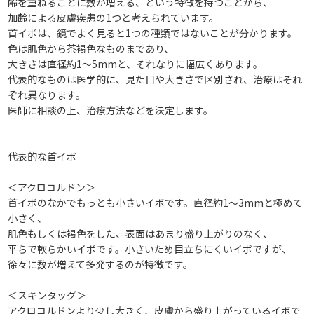
齢を重ねるごとに数が増える、という特徴を持つことから、
加齢による皮膚疾患の1つと考えられています。
首イボは、鏡でよく見ると1つの種類ではないことが分かります。
色は肌色から茶褐色なものまであり、
大きさは直径約1～5mmと、それなりに幅広くあります。
代表的なものは医学的に、見た目や大きさで区別され、治療はそれ
ぞれ異なります。
医師に相談の上、治療方法などを決定します。
代表的な首イボ
＜アクロコルドン＞
首イボのなかでもっとも小さいイボです。直径約1〜3mmと極めて
小さく、
肌色もしくは褐色をした、表面はあまり盛り上がりのなく、
平らで軟らかいイボです。小さいため目立ちにくいイボですが、
徐々に数が増えて多発するのが特徴です。
＜スキンタッグ＞
アクロコルドンより少し大きく、皮膚から盛り上がっているイボで