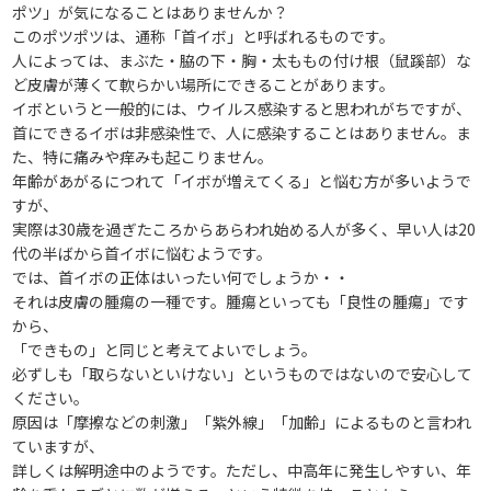
ポツ」が気になることはありませんか？
このポツポツは、通称「首イボ」と呼ばれるものです。
人によっては、まぶた・脇の下・胸・太ももの付け根（鼠蹊部）な
ど皮膚が薄くて軟らかい場所にできることがあります。
イボというと一般的には、ウイルス感染すると思われがちですが、
首にできるイボは非感染性で、人に感染することはありません。ま
た、特に痛みや痒みも起こりません。
年齢があがるにつれて「イボが増えてくる」と悩む方が多いようで
すが、
実際は30歳を過ぎたころからあらわれ始める人が多く、早い人は20
代の半ばから首イボに悩むようです。
では、首イボの正体はいったい何でしょうか・・
それは皮膚の腫瘍の一種です。腫瘍といっても「良性の腫瘍」です
から、
「できもの」と同じと考えてよいでしょう。
必ずしも「取らないといけない」というものではないので安心して
ください。
原因は「摩擦などの刺激」「紫外線」「加齢」によるものと言われ
ていますが、
詳しくは解明途中のようです。ただし、中高年に発生しやすい、年