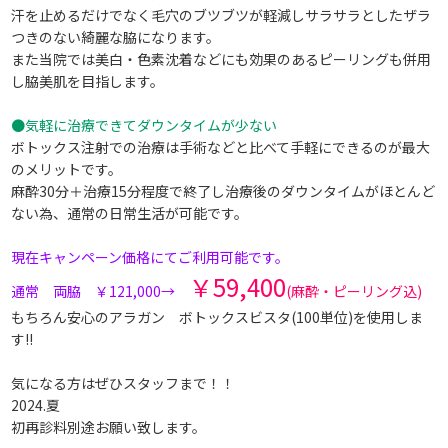
汗を止めるだけでなく毛穴のブツブツが軽減しサラサラとしたザラ
つきのない綺麗な脇になります。
また当院では美白・色素沈着などにも効果のあるピーリングも併用
し脇美肌を目指します。
●気軽に治療できてダウンタイムが少ない
ボトックス注射での治療は手術などと比べて手軽にできるのが最大
のメリットです。
麻酔30分＋治療15分程度で終了し治療後のダウンタイムがほとんど
ない為、通常の日常生活が可能です。
現在キャンペーン価格にてご利用可能です。
￥59,400
通常 両脇 ￥121,000→
(麻酔・ピーリング込)
もちろん安心のアラガン ボトックスビスタ(100単位)を使用しま
す!!
気になる方はぜひスタッフまで！！
2024.夏
初再診料別途お願い致します。