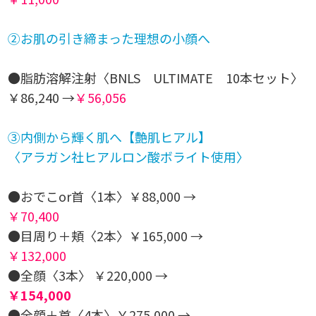
②お肌の引き締まった理想の小顔へ
●脂肪溶解注射〈BNLS ULTIMATE 10本セット〉
￥86,240 →
￥56,056
③内側から輝く肌へ【艶肌ヒアル】
〈アラガン社ヒアルロン酸ボライト使用〉
●おでこor首〈1本〉￥88,000 →
￥70,400
●目周り＋頬〈2本〉￥165,000 →
￥132,000
●全顔〈3本〉 ￥220,000 →
￥154,000
●全顔＋首〈4本〉￥275,000 →