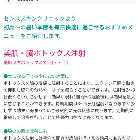
センススキンクリニックより
初夏～の
暑い季節も毎日快適に過ごせる
おすすめメ
ニューをご紹介します。
美肌・脇ボトックス注射
美肌ワキボトックスて何(・・？)
●気になる汗じみやにおい対策に
ボトックスを脇の皮膚に注射することにより、エクリン汗腺の働き
を抑制し脇汗の分泌やニオイを減らすことができます。注射後2～3
日後くらいから少しずつ効果が現れ1週間～2週間後には効果を最大
に感じることができます。持続期間は3～6ヶ月程度となりますが少
しずつ効果が弱まっていき最終的に元の状態に戻ります。定期的に
継続して治療を行うことで持続力は徐々に長くなります。
●脇のお肌の改善にも
ボトックス注射には毛穴の開きや皮脂を押さえる効果もあるので、