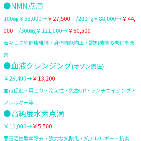
●NMN点滴
100㎎￥55,000→
￥27,500
/200㎎￥88,000→
￥44,
000
/300㎎￥121,000→
￥60,500
若々しさや健康維持・身体機能向上・認知機能の老化を改
善
●血液クレンジング
(オゾン療法)
￥26,400→
￥13,200
血行促進・肩こり・冷え性・免疫UP・アンチエイジング・
アレルギー等
●高純度水素点滴
￥11,000→
￥5,500
悪玉活性酸素除去・強力な抗酸化・抗アレルギー・抗炎