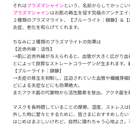
それは
プラズマシャイン
という、名前からしてかっこい
プラズマシャイン
はお肌の再生を促す究極のアンチエイ
２種類のプラズマライト、【ブルーライト：鎮静】＆【
炎症、老化を和らげてくれます。
ちなみに２種類のプラズマライトの効果は
【近赤外線：活性】
→肌に近赤外線が与えられると、血管が大きく広がり血
とによって良質なストレートコラーゲンが生まれます。
【ブルーライト：鎮静】
→炎症の発生を抑制し、圧迫されていた血管や繊維芽細
どによる炎症などにも効果絶大。
またアクネ菌の代謝物から活性酸素を放出、アクネ菌を破
マスクを長時間していることの摩擦、湿度、ストレスは
外した時に堂々とするために、皆さまにおすすめしたい
はじめはまぶしいけれど、自然に寝れちゃう心地よさ。