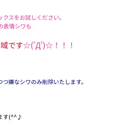
ックスをお試しください。
の表情シワも
の域です
☆('Д')☆！！！
つつ嫌なシワのみ削除いたします。
す(^^♪