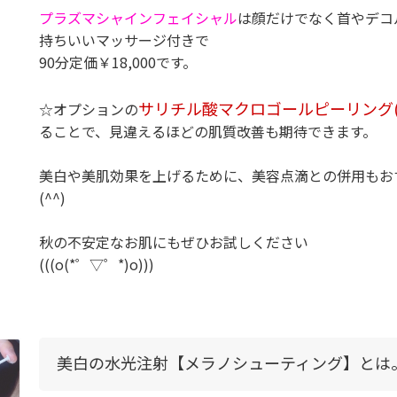
プラズマシャインフェイシャル
は顔だけでなく首やデコ
持ちいいマッサージ付きで
90分定価￥18,000です。
サリチル酸マクロゴールピーリング(オ
☆オプションの
ることで、見違えるほどの肌質改善も期待できます。
美白や美肌効果を上げるために、美容点滴との併用もお
(^^)
秋の不安定なお肌にもぜひお試しください
(((o(*゜▽゜*)o)))
美白の水光注射【メラノシューティング】とは