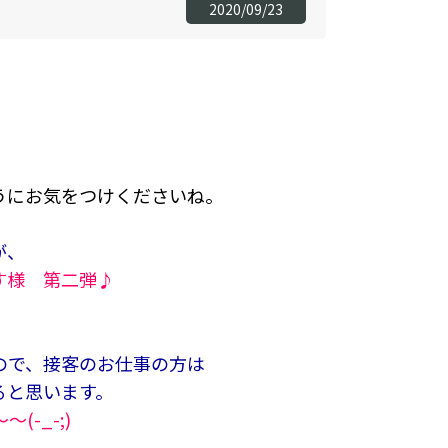
2020/09/23
うにお気をつけくださいね。
が、
す様 第二弾♪
ので、接客のお仕事の方は
ると思います。
-_-;)